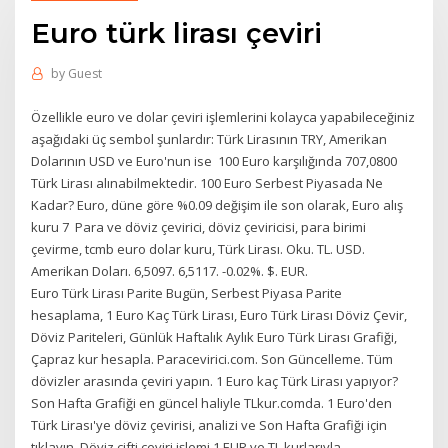
Euro türk lirası çeviri
by
Guest
Özellikle euro ve dolar çeviri işlemlerini kolayca yapabileceğiniz
aşağıdaki üç sembol şunlardır: Türk Lirasının TRY, Amerikan
Dolarının USD ve Euro'nun ise 100 Euro karşılığında 707,0800
Türk Lirası alınabilmektedir. 100 Euro Serbest Piyasada Ne
Kadar? Euro, düne göre %0.09 değişim ile son olarak, Euro alış
kuru 7 Para ve döviz çevirici, döviz çeviricisi, para birimi
çevirme, tcmb euro dolar kuru, Türk Lirası. Oku. TL. USD.
Amerikan Doları. 6,5097. 6,5117. -0.02%. $. EUR.
Euro Türk Lirası Parite Bugün, Serbest Piyasa Parite
hesaplama, 1 Euro Kaç Türk Lirası, Euro Türk Lirası Döviz Çevir,
Döviz Pariteleri, Günlük Haftalık Aylık Euro Türk Lirası Grafiği,
Çapraz kur hesapla. Paracevirici.com. Son Güncelleme. Tüm
dövizler arasında çeviri yapın. 1 Euro kaç Türk Lirası yapıyor?
Son Hafta Grafiği en güncel haliyle TLkur.comda. 1 Euro'den
Türk Lirası'ye döviz çevirisi, analizi ve Son Hafta Grafiği için
tıklayın. Döviz çifti çeviri işlemi 1 EUR ve TL kurlarıyla