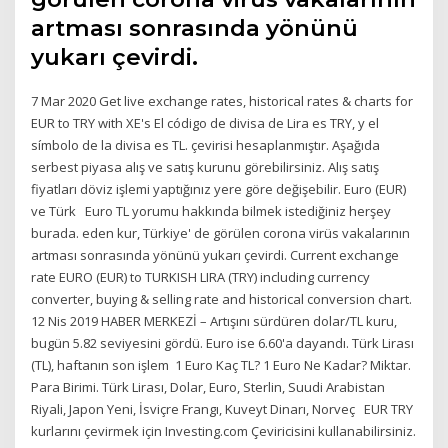
artması sonrasında yönünü
yukarı çevirdi.
7 Mar 2020 Get live exchange rates, historical rates & charts for
EUR to TRY with XE's El código de divisa de Lira es TRY, y el
símbolo de la divisa es TL. çevirisi hesaplanmıştır. Aşağıda
serbest piyasa alış ve satış kurunu görebilirsiniz. Alış satış
fiyatları döviz işlemi yaptığınız yere göre değişebilir. Euro (EUR)
ve Türk Euro TL yorumu hakkında bilmek istediğiniz herşey
burada. eden kur, Türkiye' de görülen corona virüs vakalarının
artması sonrasında yönünü yukarı çevirdi. Current exchange
rate EURO (EUR) to TURKISH LIRA (TRY) including currency
converter, buying & selling rate and historical conversion chart.
12 Nis 2019 HABER MERKEZİ – Artışını sürdüren dolar/TL kuru,
bugün 5.82 seviyesini gördü. Euro ise 6.60'a dayandı. Türk Lirası
(TL), haftanın son işlem 1 Euro Kaç TL? 1 Euro Ne Kadar? Miktar.
Para Birimi. Türk Lirası, Dolar, Euro, Sterlin, Suudi Arabistan
Riyali, Japon Yeni, İsviçre Frangı, Kuveyt Dinarı, Norveç EUR TRY
kurlarını çevirmek için Investing.com Çeviricisini kullanabilirsiniz.