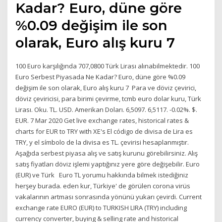
Kadar? Euro, düne göre
%0.09 değişim ile son
olarak, Euro alış kuru 7
100 Euro karşılığında 707,0800 Türk Lirası alınabilmektedir. 100
Euro Serbest Piyasada Ne Kadar? Euro, düne göre %0.09
değişim ile son olarak, Euro alış kuru 7 Para ve döviz çevirici,
döviz çeviricisi, para birimi çevirme, tcmb euro dolar kuru, Türk
Lirası. Oku. TL. USD. Amerikan Doları. 6,5097. 6,5117. -0.02%. $.
EUR. 7 Mar 2020 Get live exchange rates, historical rates &
charts for EUR to TRY with XE's El código de divisa de Lira es
TRY, y el símbolo de la divisa es TL. çevirisi hesaplanmıştır.
Aşağıda serbest piyasa alış ve satış kurunu görebilirsiniz. Alış
satış fiyatları döviz işlemi yaptığınız yere göre değişebilir. Euro
(EUR) ve Türk Euro TL yorumu hakkında bilmek istediğiniz
herşey burada. eden kur, Türkiye' de görülen corona virüs
vakalarının artması sonrasında yönünü yukarı çevirdi. Current
exchange rate EURO (EUR) to TURKISH LIRA (TRY) including
currency converter, buying & selling rate and historical