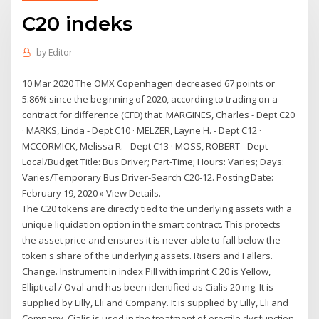
C20 indeks
by
Editor
10 Mar 2020 The OMX Copenhagen decreased 67 points or
5.86% since the beginning of 2020, according to trading on a
contract for difference (CFD) that MARGINES, Charles - Dept C20
· MARKS, Linda - Dept C10 · MELZER, Layne H. - Dept C12 ·
MCCORMICK, Melissa R. - Dept C13 · MOSS, ROBERT - Dept
Local/Budget Title: Bus Driver; Part-Time; Hours: Varies; Days:
Varies/Temporary Bus Driver-Search C20-12. Posting Date:
February 19, 2020 » View Details.
The C20 tokens are directly tied to the underlying assets with a
unique liquidation option in the smart contract. This protects
the asset price and ensures it is never able to fall below the
token's share of the underlying assets. Risers and Fallers.
Change. Instrument in index Pill with imprint C 20 is Yellow,
Elliptical / Oval and has been identified as Cialis 20 mg. It is
supplied by Lilly, Eli and Company. It is supplied by Lilly, Eli and
Company. Cialis is used in the treatment of erectile dysfunction