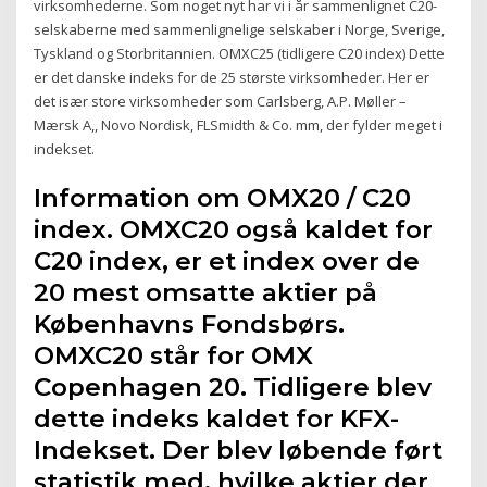
virksomhederne. Som noget nyt har vi i år sammenlignet C20-
selskaberne med sammenlignelige selskaber i Norge, Sverige,
Tyskland og Storbritannien. OMXC25 (tidligere C20 index) Dette
er det danske indeks for de 25 største virksomheder. Her er
det især store virksomheder som Carlsberg, A.P. Møller –
Mærsk A,, Novo Nordisk, FLSmidth & Co. mm, der fylder meget i
indekset.
Information om OMX20 / C20
index. OMXC20 også kaldet for
C20 index, er et index over de
20 mest omsatte aktier på
Københavns Fondsbørs.
OMXC20 står for OMX
Copenhagen 20. Tidligere blev
dette indeks kaldet for KFX-
Indekset. Der blev løbende ført
statistik med, hvilke aktier der